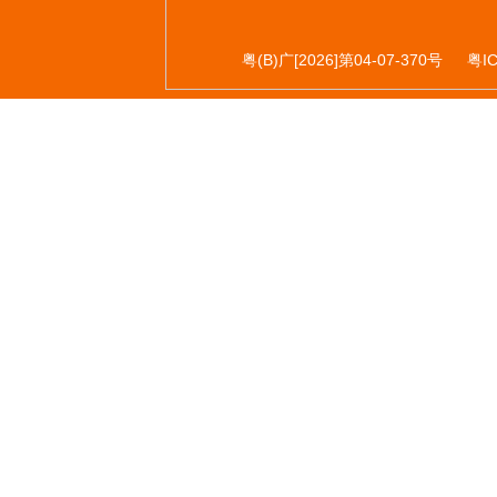
粤(B)广[2026]第04-07-370号
粤I