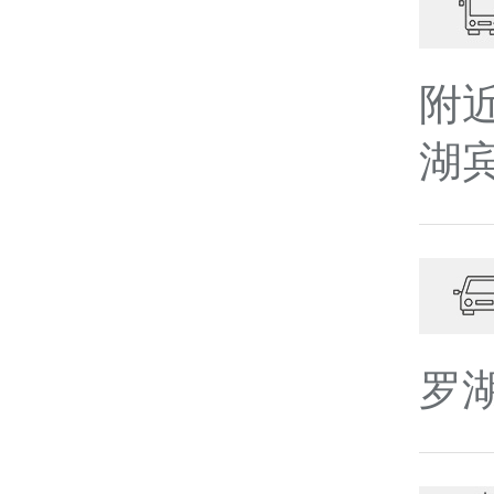
附
湖
罗