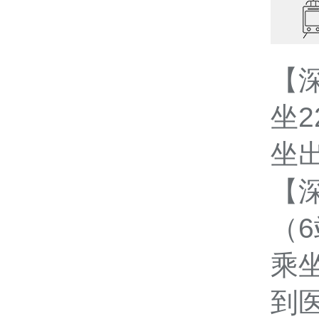
【
坐
坐
【深
（
乘
到