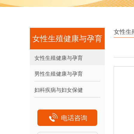
女性生
女性生殖健康与孕育
女性生殖健康与孕育
男性生殖健康与孕育
妇科疾病与妇女保健
电话咨询